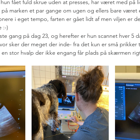
un fået fuld skrue uden at presses, har været med på li
 på marken et par gange om ugen og ellers bare været e
ere i eget tempo, farten er gået lidt af men viljen er de
 :-)
ste gang på dag 23, og herefter er hun scannet hver 5 d
vor sker der meget der inde- fra det kun er små prikker t
å en stor hvalp der ikke engang får plads på skærmen rig