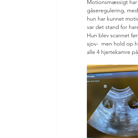
Motionsmæssigt har h
gåseregulering, med
hun har kunnet motion
var det stand for hare
Hun blev scannet før
sjov-  men hold op h
alle 4 hjertekamre p