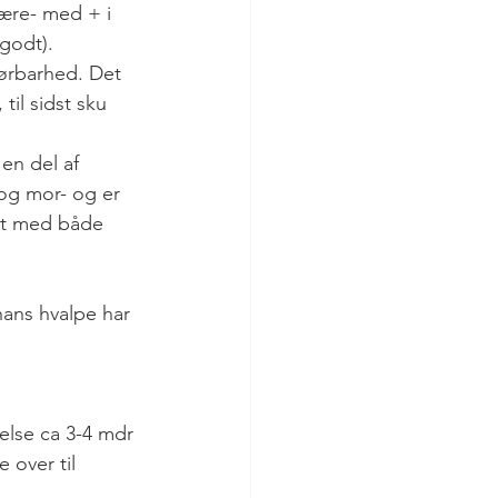
ære- med + i 
godt). 
førbarhed. Det 
til sidst sku 
en del af 
 og mor- og er 
gt med både 
hans hvalpe har 
lse ca 3-4 mdr 
 over til 