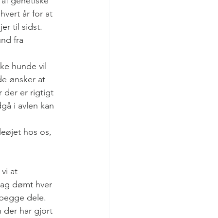
af genetiske 
hvert år for at 
 til sidst. 
nd fra 
ke hunde vil 
de ønsker at 
der er rigtigt 
å i avlen kan 
eøjet hos os, 
vi at 
lag dømt hver 
 begge dele.
der har gjort 