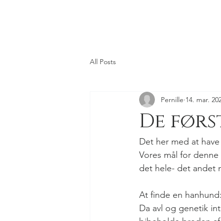
All Posts
Pernille
14. mar. 20
De førs
Det her med at have 
Vores mål for denne p
det hele- det andet 
At finde en hanhund
Da avl og genetik int