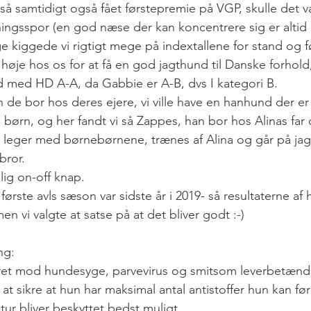
å samtidigt også fået førstepremie på VGP, skulle det v
ngsspor (en god næse der kan koncentrere sig er altid 
ge kiggede vi rigtigt mege på indextallene for stand og 
 høje hos os for at få en god jagthund til Danske forhold, 
 med HD A-A, da Gabbie er A-B, dvs I kategori B.
 de bor hos deres ejere, vi ville have en hanhund der er 
 børn, og her fandt vi så Zappes, han bor hos Alinas far
g leger med børnebørnene, trænes af Alina og går på ja
bror.
lig on-off knap.
første avls sæson var sidste år i 2019- så resultaterne af 
n vi valgte at satse på at det bliver godt :-)
ng:
ret mod hundesyge, parvevirus og smitsom leverbetænde
 at sikre at hun har maksimal antal antistoffer hun kan føre
 tur bliver beskyttet bedst muligt.