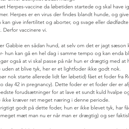
et Herpes-vaccine da løbetiden startede og skal have i
r. Herpes er en virus der findes blandt hunde, og giver
an give infertilitet og aborter, og svage eller dødfødte
. Derfor vaccinere vi.
er Gabbie en sådan hund, at selv om det er jagt sæson 
r- hun kan gå en hel dag i samme tempo og kan enda bli
 gør også at vi skal passe på når hun er drægtig med at 
uden at blive tyk, her er et lightfoder ikke godt nok. 
ør nok starte allerede lidt før løbetid) fået et foder fra 
 day 42 in pregnancy). Dette foder er et foder der er afp
edste forudsætninger for at lave et sundt kuld hvalpe og
 ikke kræver ret meget næring i denne periode.
igtigt godt på dette foder, hun er ikke blevet tyk, har fåe
meget mæt man nu er når man er drægtig) og ser faktisk 