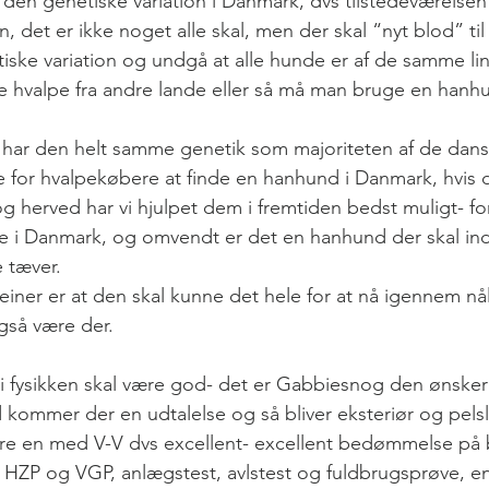
den genetiske variation i Danmark, dvs tilstedeværelsen 
, det er ikke noget alle skal, men der skal “nyt blod” til 
ke variation og undgå at alle hunde er af de samme linjer
 hvalpe fra andre lande eller så må man bruge en hanhu
e har den helt samme genetik som majoriteten af de dans
e for hvalpekøbere at finde en hanhund i Danmark, hvis 
og herved har vi hjulpet dem i fremtiden bedst muligt- for 
 i Danmark, og omvendt er det en hanhund der skal indg
 tæver.
iner er at den skal kunne det hele for at nå igennem nål
gså være der. 
i fysikken skal være god- det er Gabbiesnog den ønsker 
d kommer der en udtalelse og så bliver eksteriør og pels
være en med V-V dvs excellent- excellent bedømmelse på
 HZP og VGP, anlægstest, avlstest og fuldbrugsprøve, en 