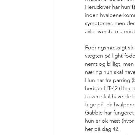
Herudover har hun få
inden hvalpene komme
symptomer, men den k
avler værste mareridt
Fodringsmæssigt så 
vægten på light fode
nemt og billigt, men
næring hun skal have 
Hun har fra parring (b
hedder HT-42 (Heat to
tæven skal have de b
tage på, da hvalpene
Gabbie har fungeret r
hun er ok mæt (hvor 
her på dag 42.