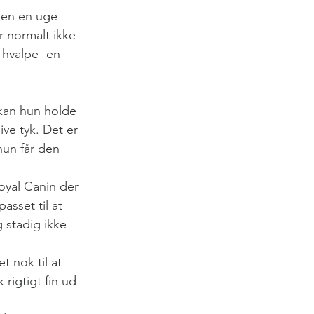
gen en uge 
 normalt ikke 
 hvalpe- en 
kan hun holde 
ve tyk. Det er 
hun får den 
Royal Canin der 
asset til at 
 stadig ikke 
t nok til at 
rigtigt fin ud 