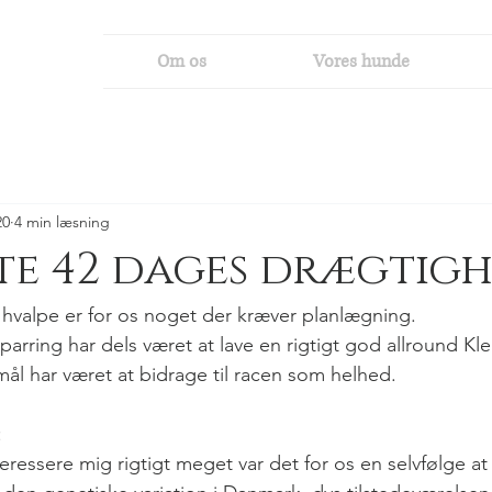
Om os
Vores hunde
20
4 min læsning
te 42 dages drægtig
hvalpe er for os noget der kræver planlægning.
arring har dels været at lave en rigtigt god allround Kle
mål har været at bidrage til racen som helhed.
:
eressere mig rigtigt meget var det for os en selvfølge a