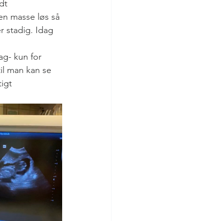
dt 
n masse løs så 
r stadig. Idag 
ag- kun for 
il man kan se 
tigt