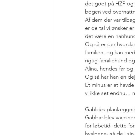
det godt på HZP og s
bogen ved overnattni
Af dem der var tilba
er de tal vi ønsker er
det være en hanhund
Og så er der hvordan
familien, og kan med
rigtig familiehund o
Alina, hendes far og 
Og så har han en dej
Et minus er at havde 
vi ikke set endnu… me
Gabbies planlæggni
Gabbie blev vaccine
før løbetid- dette for
hvalpene- så de i sin