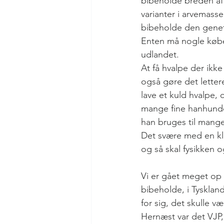
bibeholde breden af 
varianter i arvemassen
bibeholde den genetis
Enten må nogle købe
udlandet.
At få hvalpe der ikk
også gøre det letter
lave et kuld hvalpe, 
mange fine hanhunde
han bruges til mange
Det svære med en kle
og så skal fysikken o
Vi er gået meget op 
bibeholde, i Tysklan
for sig, det skulle 
Hernæst var det VJP,