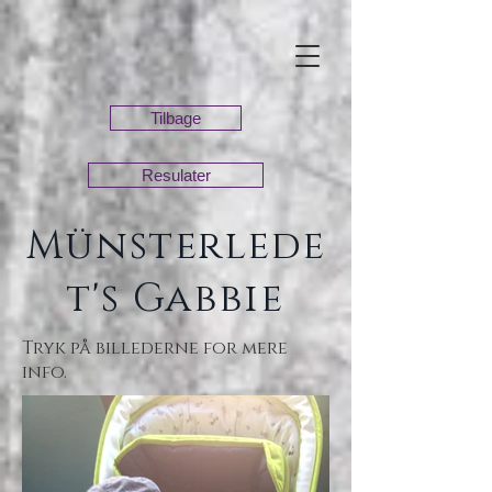
Tilbage
Resulater
Münsterlede
t's Gabbie
Tryk på billederne for mere
info.