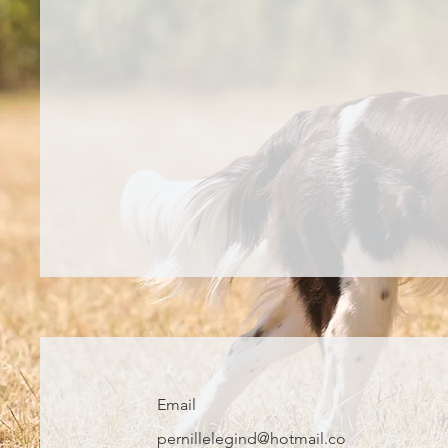
Email
pernillelegind@hotmail.co