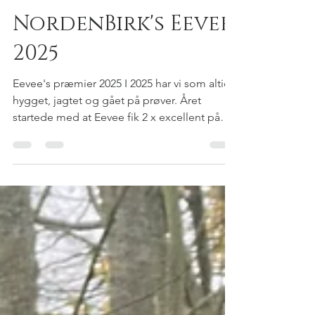
Pernille
6. feb.
2 min læsning
NordenBirk's Eevee
2025
Eevee's præmier 2025 I 2025 har vi som altid
hygget, jagtet og gået på prøver. Året
startede med at Eevee fik 2 x excellent på
udstilling, det sidste hun manglede for at
blive jagtchampion. Derved blev hun
Jagtchampionatet i en alder af 2 år og 8
dage, den yngste KLM til dato. Eevee er en
stor Pippi Langstrømpe “det har jeg aldrig
prøvet før, så det kan jeg nok godt” har gjort
at de prøver vi har stillet på har fungeret
næsten hver gang. Det blev bla. til at hun
også ble