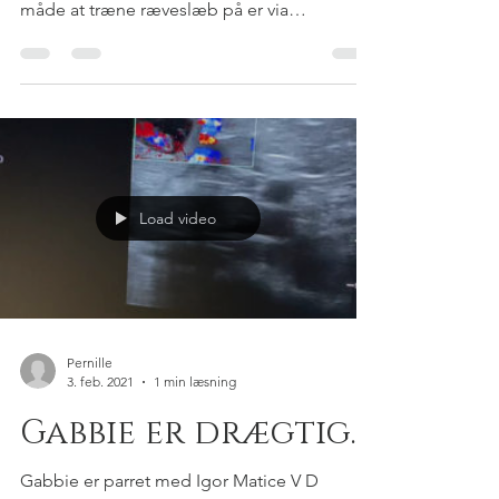
Ræveapportering
Ræveslæb. At træne op til ræveapportering
over lange afstande. Den grundlæggende
måde at træne ræveslæb på er via
baglængskædning, dvs...
Load video
Pernille