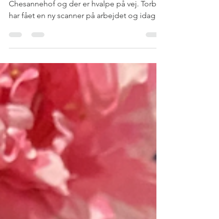
3. feb. 2021
1 min læsning
Gabbie er drægtig.
Gabbie er parret med Igor Matice V D
Chesannehof og der er hvalpe på vej. Torben
har fået en ny scanner på arbejdet og idag
har de kigget...