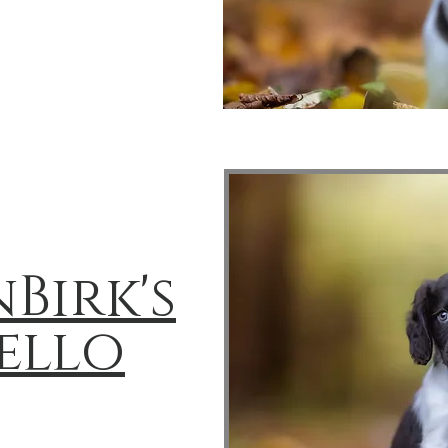
Birk's
ello