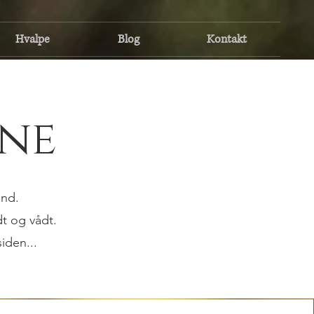
Hvalpe
Blog
Kontakt
ene
und.
ldt og vådt.
iden...