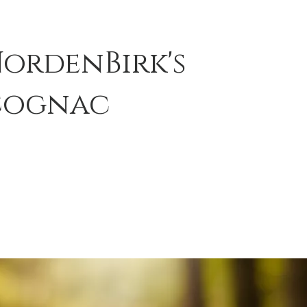
ordenBirk's
Cognac
Empower
Growth