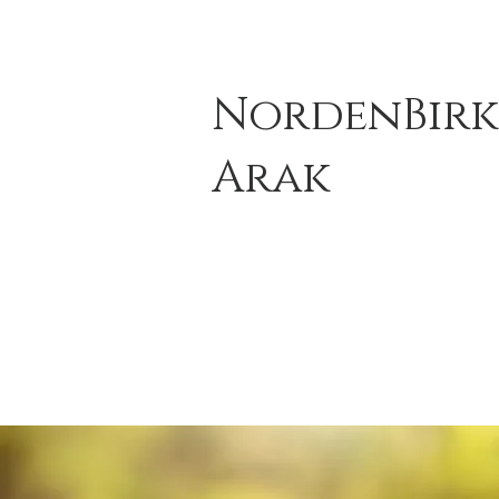
NordenBirk
Arak
Empowe
Growt